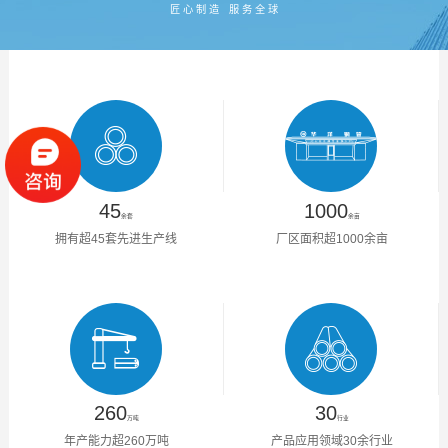
匠 心 制 造 服 务 全 球
45
1000
余套
余亩
拥有超45套先进生产线
厂区面积超1000余亩
260
30
万吨
行业
年产能力超260万吨
产品应用领域30余行业