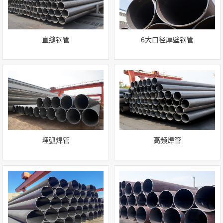
直缝钢管
6大口径厚壁钢管
埋弧焊管
高频焊管