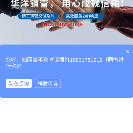
×
您好，如回复不及时请拨打18831761919（同微进
行咨询
现在咨询
稍后再说
在线咨询
快速热线
联系我们
河北华洋钢管有限公司：河北省沧州市孟村经济开发区
电话：0317-6899800 手机：13831751699
邮箱：hypipe@hbhuayang.com QQ：2011654103
Whatsapp：13231721616
ICP备案号：冀ICP备11008649号-2