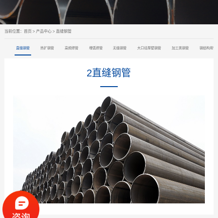
当前位置：
首页
>
产品中心
>
直缝钢管
直缝钢管
热扩钢管
高频焊管
埋弧焊管
无缝钢管
大口径厚壁钢管
加工类钢管
钢结构用管
2直缝钢管